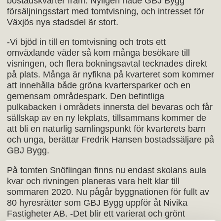
bostadskvarter fram. Nyligen hade GBJ Bygg
försäljningsstart med tomtvisning, och intresset för
Växjös nya stadsdel är stort.
-Vi bjöd in till en tomtvisning och trots ett
omväxlande väder så kom många besökare till
visningen, och flera bokningsavtal tecknades direkt
på plats. Många är nyfikna på kvarteret som kommer
att innehålla både gröna kvartersparker och en
gemensam områdespark. Den befintliga
pulkabacken i områdets innersta del bevaras och får
sällskap av en ny lekplats, tillsammans kommer de
att bli en naturlig samlingspunkt för kvarterets barn
och unga, berättar Fredrik Hansen bostadssäljare på
GBJ Bygg.
På tomten Snöflingan finns nu endast skolans aula
kvar och rivningen planeras vara helt klar till
sommaren 2020. Nu pågår byggnationen för fullt av
80 hyresrätter som GBJ Bygg uppför åt Nivika
Fastigheter AB. -Det blir ett varierat och grönt