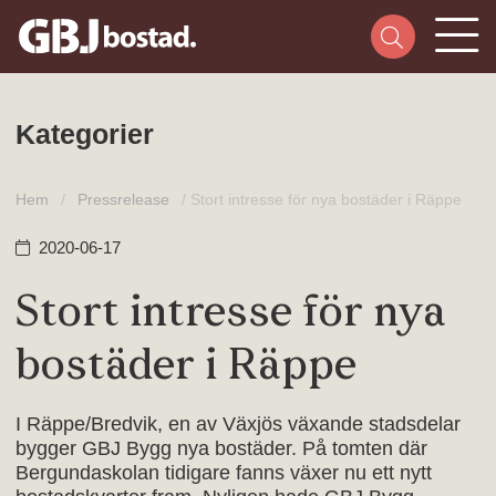
Kategorier
Hem
/
Pressrelease
/
Stort intresse för nya bostäder i Räppe
2020-06-17
Stort intresse för nya
bostäder i Räppe
I Räppe/Bredvik, en av Växjös växande stadsdelar
bygger GBJ Bygg nya bostäder. På tomten där
Bergundaskolan tidigare fanns växer nu ett nytt