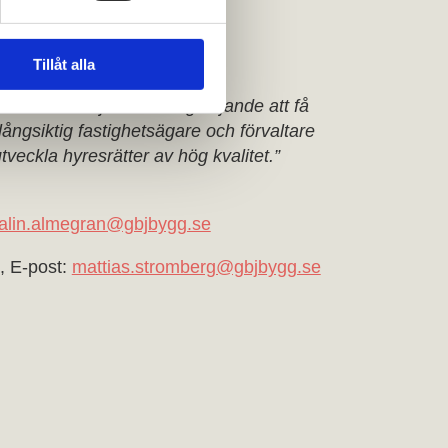
Tillåt alla
a boendemiljöer är det glädjande att få
n långsiktig fastighetsägare och förvaltare
tveckla hyresrätter av hög kvalitet.”
alin.almegran@gbjbygg.se
, E-post:
mattias.stromberg@gbjbygg.se