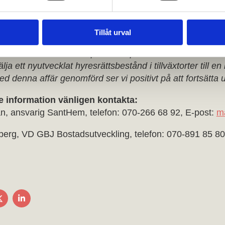
ds har varit rådgivare till säljaren.
berg, VD för GBJ Bostadsutveckling, kommenterar;
Tillåt urval
tvecklare med fokus på att skapa hållbara och attraktiv
älja ett nyutvecklat hyresrättsbestånd i tillväxtorter till e
d denna affär genomförd ser vi positivt på att fortsätta u
re information vänligen kontakta:
n, ansvarig SantHem, telefon: 070-266 68 92, E-post:
m
berg, VD GBJ Bostadsutveckling, telefon: 070-891 85 80
A
DELA
DELA
PÅ
PÅ
EBOOK
TWITTER
LINKEDIN