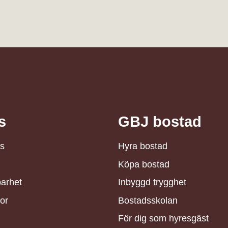
s
GBJ bostad
s
Hyra bostad
Köpa bostad
barhet
Inbyggd trygghet
or
Bostadsskolan
För dig som hyresgäst