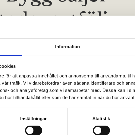
tadsportfölj
 via sitt bostadsutvecklingsbolag, GBJ Bostadsutvec
Information
j till Nivika Fastigheter AB (publ).
cookies
e för att anpassa innehållet och annonserna till användarna, tillh
veckling har sedan 2018 utvecklat och uppfört ett bestå
vår trafik. Vi vidarebefordrar även sådana identifierare och anna
bolag som är samägt med Santhe Dahl Invest AB. Fastig
nnons- och analysföretag som vi samarbetar med. Dessa kan i sin
heter med en total uthyrningsbar yta om ca 16 000 kvm o
har tillhandahållit eller som de har samlat in när du har använt 
 portföljen är cirka 28 miljoner kronor och överenskomm
Inställningar
Statistik
 i mitten av november och är villkorad av att transakti
eter AB (publ).