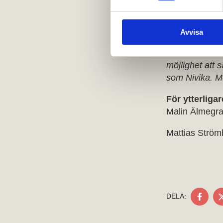
y
Heyman & Frien
c
Mattias Ström
Avvisa
k
e
– Som bostadsu
s
möjlighet att s
v
som Nivika. Me
a
l
För ytterliga
Malin Älmegra
Mattias Ström
DEL
DELA:
PÅ
FAC