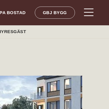
PA BOSTAD
GBJ BYGG
 HYRESGÄST