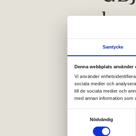
bos
G
BJ Bygg har
Samtycke
bostadsportföl
Denna webbplats använder 
Vi använder enhetsidentifierar
GBJ Bostadsut
sociala medier och analysera 
SantHem, ett 
till de sociala medier och a
bostadsfastig
med annan information som du 
och Båstad.
S
Hyresvärdet på
Nödvändig
a
Frånträde sker
m
Nivika Fastigh
t