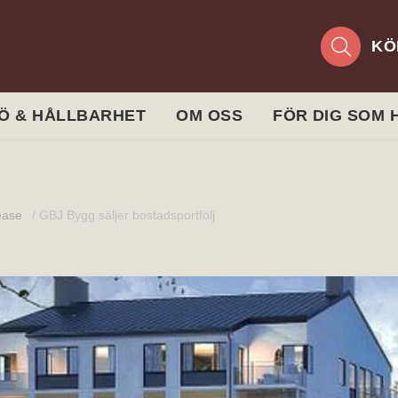
KÖ
JÖ & HÅLLBARHET
OM OSS
FÖR DIG SOM
ease
/
GBJ Bygg säljer bostadsportfölj