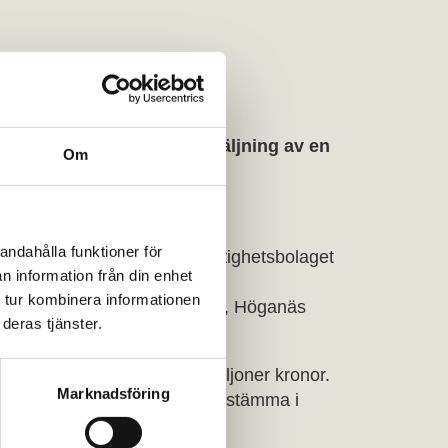
kling AB, avtalat om försäljning av en
Om
andahålla funktioner för
nd med hyresrätter inom fastighetsbolaget
n information från din enhet
hetsbeståndet består av sju
 tur kombinera informationen
ch återfinns i orterna Kalmar, Höganäs
deras tjänster.
et fastighetsvärde är 585 miljoner kronor.
Marknadsföring
onen godkänns på extra bolagsstämma i