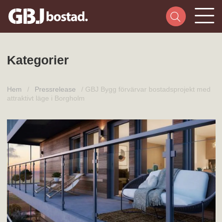
Kategorier
Hem
/
Pressrelease
/
GBJ Bygg förvärvar bostadsprojekt med
attraktivt läge i Borgholm