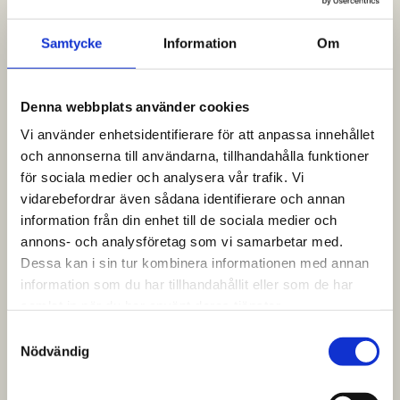
GBJ Bygg är tacksamma för förtroendet från BTE’s
sida att få förverkliga och utföra det här projektet på
Samtycke
Information
Om
allra bästa sätt i attraktiva Borgholm.
Projektet tillträds omgående och GBJ Bygg övertar
Denna webbplats använder cookies
parallellt med det ansvaret för byggarbetsplatsen där
förberedande markarbeten redan är i gång i regi av
Vi använder enhetsidentifierare för att anpassa innehållet
BTE.
och annonserna till användarna, tillhandahålla funktioner
för sociala medier och analysera vår trafik. Vi
Svensk Fastighetsförmedling via Per-Henric Olsson
vidarebefordrar även sådana identifierare och annan
har haft uppdraget att sälja lägenheterna och
information från din enhet till de sociala medier och
samarbetet fortsätter tillsammans med GBJ Bygg.
annons- och analysföretag som vi samarbetar med.
Dessa kan i sin tur kombinera informationen med annan
Byggstart inom kort
information som du har tillhandahållit eller som de har
– Vi är glada och tacksamma för förtroendet från
samlat in när du har använt deras tjänster.
BTE som säljer det här fina projektet till oss. Vi
S
kommer att förvalta förtroendet och vi räknar med
Nödvändig
a
byggstart inom kort, säger Staffan Dahlström, VD för
m
GBJ Bygg.
t