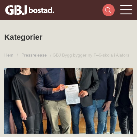
Kategorier
Hem
/
Pressrelease
/
GBJ Bygg bygger ny F–6-skola i Alafors