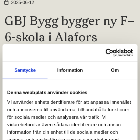
2025-06-12
GBJ Bygg bygger ny F–
6-skola i Alafors
GBJ Bygg är mycket glada och stolta över att ha fått
förtroendet av Ale kommun att bygga Alafors nya F–
6-skola – ett viktigt framtidsprojekt för både barn och
Samtycke
Information
Om
samhälle.
Den nya skolbyggnaden kommer att rymma
Denna webbplats använder cookies
hemvister för 400 elever samt innehålla storkök för
500 elever, matsal, bibliotek och en fullstor
Vi använder enhetsidentifierare för att anpassa innehållet
idrottshall. Det blir en modern och funktionell skola
och annonserna till användarna, tillhandahålla funktioner
med hög kvalitet i både utförande och miljö.
för sociala medier och analysera vår trafik. Vi
vidarebefordrar även sådana identifierare och annan
Projektet genomförs som ett partneringuppdrag, där
information från din enhet till de sociala medier och
samverkan och gemensamt ansvarstagande står i
annons- och analysföretag som vi samarbetar med.