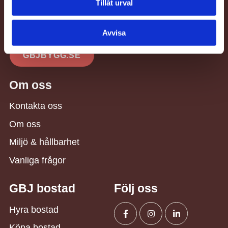
Tillåt urval
Thelestads Herrgård
352 55 Växjö
Avvisa
GBJBYGG.SE
Om oss
Kontakta oss
Om oss
Miljö & hållbarhet
Vanliga frågor
GBJ bostad
Följ oss
Hyra bostad
Köpa bostad