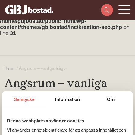
Warning
: foreach() argument must be of type
array|object, string given in
/home/gbjbostad/public_html/wp-
content/themes/gbjbostad/inc/kreation-seo.php
on
line
31
Hem
/
Ängsrum – vanliga frågor
Ängsrum – vanliga
frågor
Samtycke
Information
Om
DELA
DELA
DELA
DELA:
PÅ
PÅ
PÅ
Denna webbplats använder cookies
FACEBOOK
TWITTER
LINKEDIN
Vi använder enhetsidentifierare för att anpassa innehållet och