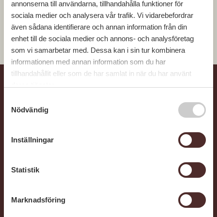
annonserna till användarna, tillhandahålla funktioner för
sociala medier och analysera vår trafik. Vi vidarebefordrar
Vanliga frågor
även sådana identifierare och annan information från din
enhet till de sociala medier och annons- och analysföretag
dhshsh
som vi samarbetar med. Dessa kan i sin tur kombinera
informationen med annan information som du har
tillhandahållit eller som de har samlat in när du har använt
deras tjänster.
S
Kontakt
Nödvändig
a
m
info@gbjbostad.se
t
Inställningar
Thelestads Herrgård
y
352 55 Växjö
c
k
Statistik
e
GBJBYGG.SE
s
Marknadsföring
v
Om oss
a