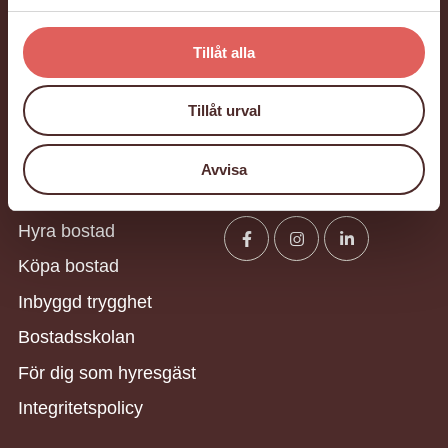
l
Kontakta oss
Tillåt alla
Om oss
Miljö & hållbarhet
Tillåt urval
Vanliga frågor
Avvisa
GBJ bostad
Följ oss
Hyra bostad
Köpa bostad
Facebook
Instagram
Linkedin
Inbyggd trygghet
Bostadsskolan
För dig som hyresgäst
Integritetspolicy