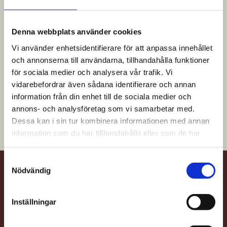
Denna webbplats använder cookies
Vi använder enhetsidentifierare för att anpassa innehållet
och annonserna till användarna, tillhandahålla funktioner
Hem
/
Typ
/
Parhus
för sociala medier och analysera vår trafik. Vi
vidarebefordrar även sådana identifierare och annan
Typ:
Parhus
information från din enhet till de sociala medier och
annons- och analysföretag som vi samarbetar med.
Dessa kan i sin tur kombinera informationen med annan
information som du har tillhandahållit eller som de har
samlat in när du har använt deras tjänster.
S
Nödvändig
a
m
Kontakt
t
Inställningar
y
info@gbjbostad.se
c