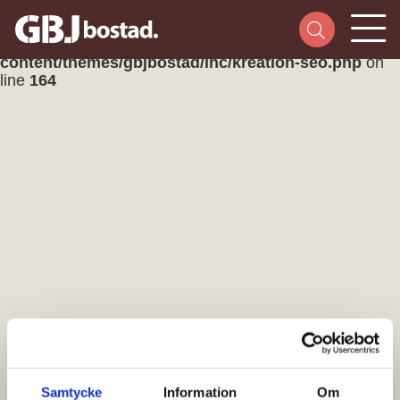
Warning
: Attempt to read property "ID" on null in
/home/gbjbostad/public_html/wp-
content/themes/gbjbostad/inc/kreation-seo.php
on
line
164
Samtycke
Information
Om