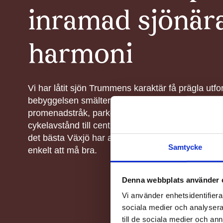
inramad sjönär
harmoni
Vi har låtit sjön Trummens karaktär få prägla utf
bebyggelsen smälter in och förstärker upplevels
promenadstråk, parker och rekreation utanför dör
cykelavstånd till centrum och universitetet, får de 
det bästa Växjö har att erbjuda. Ett vardagsliv i b
Samtycke
enkelt att må bra.
Denna webbplats använder 
Vi använder enhetsidentifierar
sociala medier och analysera 
till de sociala medier och a