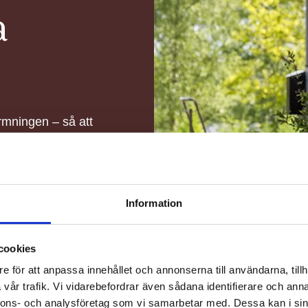
a
ormningen – så att
en av platsen. Med
ren, och
boende tillgång till
alans – där det är
Information
cookies
e för att anpassa innehållet och annonserna till användarna, tillh
vår trafik. Vi vidarebefordrar även sådana identifierare och anna
nnons- och analysföretag som vi samarbetar med. Dessa kan i sin