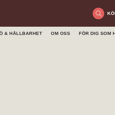
KÖ
JÖ & HÅLLBARHET
OM OSS
FÖR DIG SOM