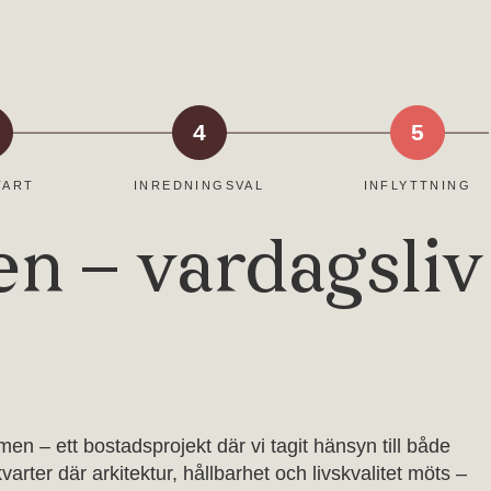
4
5
TART
INREDNINGSVAL
INFLYTTNING
n – vardagsliv
n – ett bostadsprojekt där vi tagit hänsyn till både
arter där arkitektur, hållbarhet och livskvalitet möts –