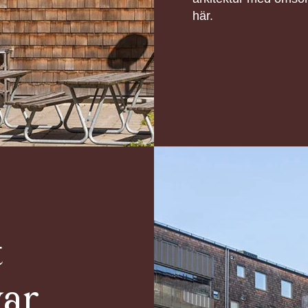
här.
t
var