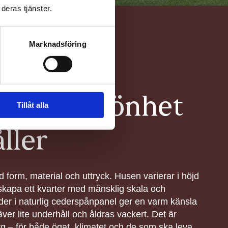
deras tjänster.
Marknadsföring
ktur – skönhet
Tillåt alla
ller
vid form, material och uttryck. Husen varierar i höjd
 skapa ett kvarter med mänsklig skala och
ader i naturlig cederspånpanel ger en varm känsla
äver lite underhåll och åldras vackert. Det är
g – för både ögat, klimatet och de som ska leva