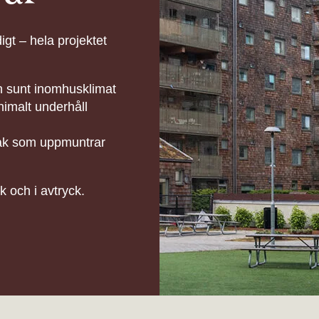
gt – hela projektet
h sunt inomhusklimat
imalt underhåll
tråk som uppmuntrar
k och i avtryck.