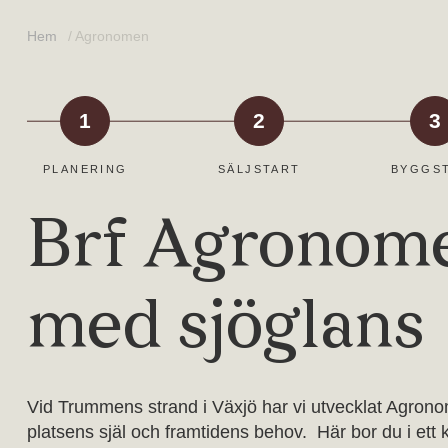
Hem
/
Agronomen
1
2
3
PLANERING
SÄLJSTART
BYGGS
Brf Agronome
med sjöglans
Vid Trummens strand i Växjö har vi utvecklat Agronome
platsens själ och framtidens behov. Här bor du i ett kv