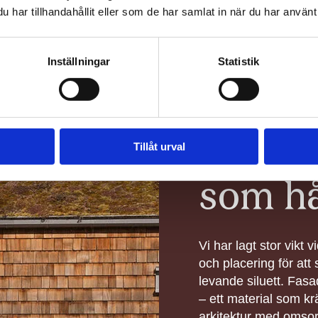
har tillhandahållit eller som de har samlat in när du har använt 
Inställningar
Statistik
Arkite
Tillåt urval
som hå
Vi har lagt stor vikt 
och placering för att
levande siluett. Fas
– ett material som kr
arkitektur med omsor