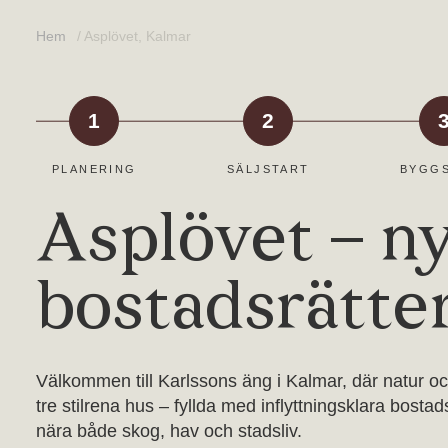
Hem
/
Asplövet, Kalmar
1
2
PLANERING
SÄLJSTART
BYGG
Asplövet – n
bostadsrätter
Välkommen till Karlssons äng i Kalmar, där natur och
tre stilrena hus – fyllda med inflyttningsklara bost
nära både skog, hav och stadsliv.