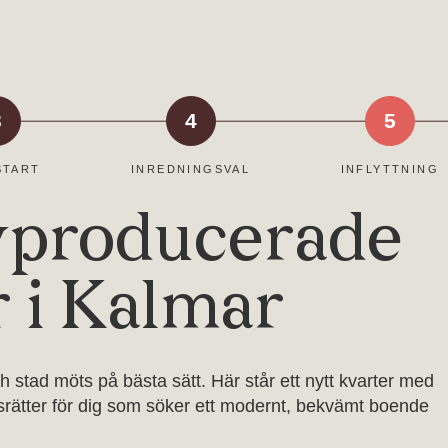
3
4
5
START
INREDNINGSVAL
INFLYTTNING
yproducerade
 i Kalmar
 stad möts på bästa sätt. Här står ett nytt kvarter med
adsrätter för dig som söker ett modernt, bekvämt boende