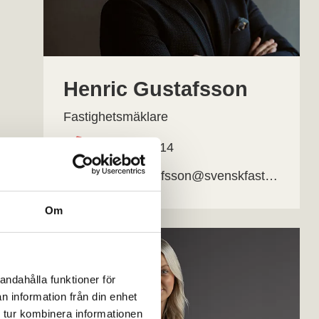
Henric Gustafsson
Fastighetsmäklare
070-444 91 14
henric.gustafsson@svenskfast.se
Om
andahålla funktioner för
n information från din enhet
 tur kombinera informationen