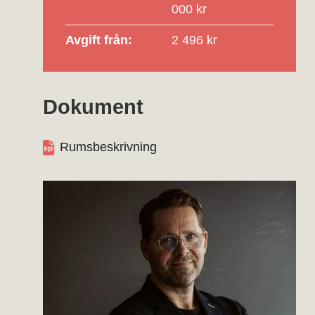
000 kr
Avgift från:
2 496 kr
Dokument
Rumsbeskrivning
e