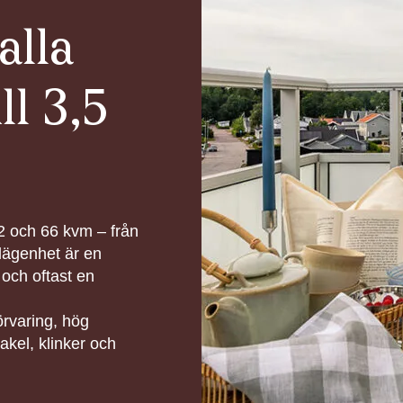
alla
ll 3,5
2 och 66 kvm – från
 lägenhet är en
 och oftast en
örvaring, hög
akel, klinker och