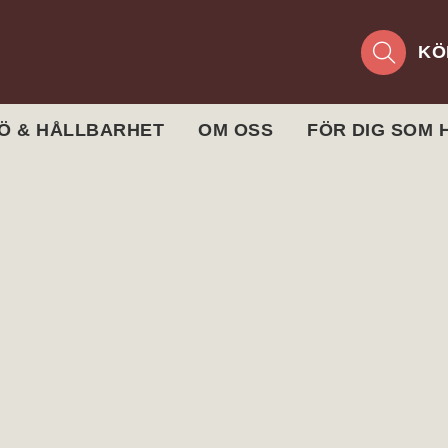
KÖ
JÖ & HÅLLBARHET
OM OSS
FÖR DIG SOM