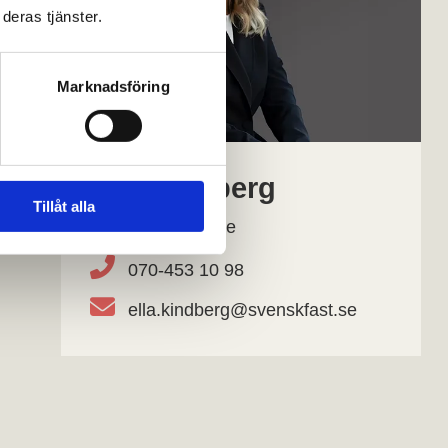
deras tjänster.
Marknadsföring
Ella Kindberg
Tillåt alla
Fastighetsmäklare
070-453 10 98
ella.kindberg@svenskfast.se