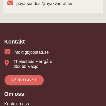
poya.sondosi@nyakvadrat.se
Kontakt
info@gbjbostad.se
Thelestads Herrgård
352 55 Växjö
GBJBYGG.SE
Om oss
Kontakta oss