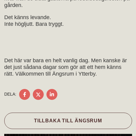
gården.
Det känns levande.
Inte högljutt. Bara tryggt.
Det här var bara en helt vanlig dag. Men kanske är
det just sådana dagar som gör att ett hem känns
rätt. Välkommen till Ängsrum i Ytterby.
DELA
DELA
DELA
DELA:
PÅ
PÅ
PÅ
FACEBOOK
TWITTER
LINKEDIN
TILLBAKA TILL ÄNGSRUM