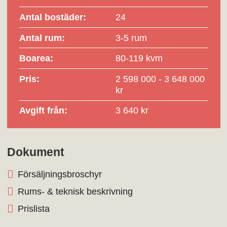
Antal bostäder:
24
Antal rum:
3-5 rum
Boarea:
80-119 kvm
Pris:
2 598 000 - 3 648 000
kr
Avgift från:
3 640 kr
Dokument
Försäljningsbroschyr
Rums- & teknisk beskrivning
Prislista