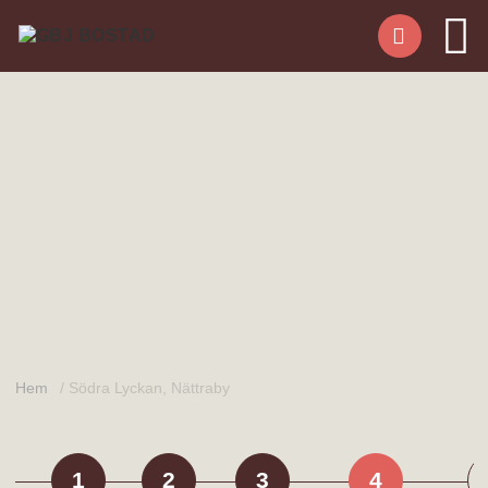
Hem
/
Södra Lyckan, Nättraby
1
2
3
4