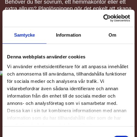
Behöver du fler sovrum, ett hemmakontor eller ett
extra allrum? Planlösningen gör det enkelt att skapa
ett hem som fungerar både idag och när behoven
förändras.
Pergolan vid entrén, burspråket med sittplats och
Samtycke
Information
Om
den privata trädgården ger huset en egen karaktär
och känslan av att bo i ett eget hus, samtidigt som
du får tryggheten och enkelheten i en bostadsrätt.
Denna webbplats använder cookies
Vi använder enhetsidentifierare för att anpassa innehållet
och annonserna till användarna, tillhandahålla funktioner
för sociala medier och analysera vår trafik. Vi
Enplanshus med mer rymd
vidarebefordrar även sådana identifierare och annan
information från din enhet till de sociala medier och
än du tror
annons- och analysföretag som vi samarbetar med.
Dessa kan i sin tur kombinera informationen med annan
Enplanshusen är skapade för dig som vill bo
information som du har tillhandahållit eller som de har
bekvämt och lättskött utan att kompromissa med
samlat in när du har använt deras tjänster.
rymd eller kvalitet. Här samsas smart planerade
kvadratmeter med generös takhöjd, stora fönster
S