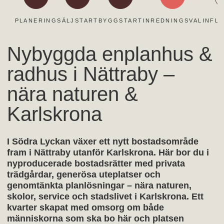
PLANERING
SÄLJSTART
BYGGSTART
INREDNINGSVAL
INFL
Nybyggda enplanhus &
radhus i Nättraby –
nära naturen &
Karlskrona
I Södra Lyckan växer ett nytt bostadsområde
fram i Nättraby utanför Karlskrona. Här bor du i
nyproducerade bostadsrätter med privata
trädgårdar, generösa uteplatser och
genomtänkta planlösningar – nära naturen,
skolor, service och stadslivet i Karlskrona. Ett
kvarter skapat med omsorg om både
människorna som ska bo här och platsen